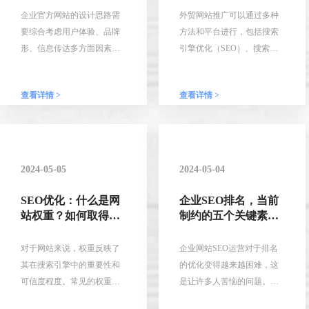
企业官方网站的设计思路需
外贸网站推广可以通过多种
要综合考虑用户体验、品牌
方法和平台进行，包括搜索
形、信息传达多方面因素，
引擎优化（SEO）、搜索引
大致如下：
擎广告（SEA）、社交媒体
营销、内容营销、电子邮件
查看详情 >
查看详情 >
1. 明确目受众：企业官方网
营销、媒体宣传、合伙伴推
站应该明确自己的用户群
广、海外广告平台以及B2B
体，从而在网站设计中考虑
平台。每个平台有其特点和
到不同用户的需求。
优势，可以根据业务需求选
择合适的方式和平台进行推
2024-05-05
2024-05-04
2. 优化用户体验：考虑用户
广，以提高曝光度、增加流
在浏览网站时的体验，如网
量、促进销售和建立品牌形
SEO优化：什么是网
企业SEO排名，当前
站的导航栏、页面结构、颜
象。
站权重？如何取得权
制约的五个关键素，
重高分
你掌握吗？
选择、字体和排版等等。
对于网站来说，权重反映了
企业网站SEO运营对于排名
3. 借助品牌形象：企业官方
其在搜索引擎中的重要性和
的优化变得越来越困难，这
网站是企业品展示的重要载
可信度程度。常见的权重指
是让许多人苦恼的问题。尽
体，需要在整个网站的色、
标包括网站的域名年龄、域
管人们尝试了各种不同的策