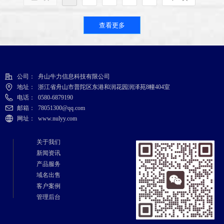
障，包括搜索引擎优化
悉各种网站开发技术和工
(SEO)、网站加载速度优化、
具，能够根据客户需求提供
查看更多
数据分析优化等。
创新的设计和功能。同时，
公司还具备SEO优化能力，
综合上述因素，企业官方网
确保客户的网站在搜索引擎
站设计应该以用户需求为
上有更好的排名，提高曝光
公司：
舟山牛力信息科技有限公司
本，优化用户体验，提供清
度和流量。牛力科技注重客
地址：
浙江省舟山市普陀区东港和润花园润泽苑8幢404室
晰了的信息架构，保持品形
户体验，秉承以客户为中心
电话：
0580-6879190
象一致性，考虑网站交互体
的理念，提供快速响应和优
邮箱：
78051300@qq.com
验和搜索擎优化的重要平
质的客户支持。无论是在项
网址：
www.nulyy.com
衡。
目初期的咨询，还是在建站
过程中的问题解决，都能及
关于我们
时有效地响应和解决，确保
新闻资讯
产品服务
客户满意度。与此同时，牛
域名出售
力科技还提供具有竞争力的
客户案例
价格和完善的售后服务。公
管理后台
司根据客户需求提供灵活的
报价方案，力求给客户提供