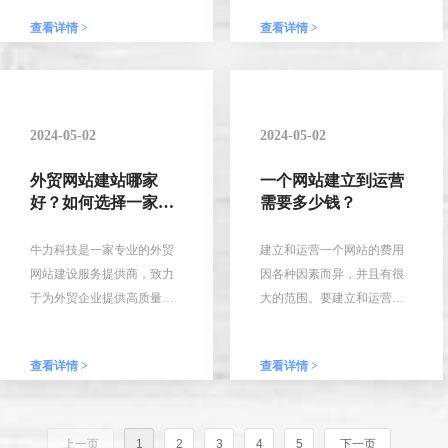
排版、图标等设计中保持牌
名可信度、页面质量、外部
略，却往往事与愿违。这里
查看详情 >
查看详情 >
风格的一致性。
链接数量和质量等。较高的
介绍目前阻碍企业网站排名
权重意味着搜索引擎更倾向
的5个因素。
4. 提供清晰易懂的信息：企
于将该网站的页面排名靠
业官方网站的信息呈现需要
前，从而增加网站的曝光和
简洁明了，通常要有一个清
流量。
2024-05-02
2024-05-02
晰的信息架构，包括主页、
关于我们、产品介绍、新闻
外贸网站建站哪家
一个网站建立到运营
信息等板块，方便用户浏览
好？如何选择一家优
需要多少钱？
和获取相应的信息。
秀的贸网站建设服务
提供商
牛力科技是一家专业的外贸
建立和运营一个网站的费用
5 考虑网站交互体验：交互体
网站建设服务提供商，致力
因各种因素而异，并且有很
验是用户上网浏览的要一
于为外贸企业提供高质量的
大的范围。要建立和运营一
环，考虑用户与网站的交互
网站建设解决方案。公司拥
个网站需要多少钱，需要考
方式，包网站响应速度、导
有丰富的经验和专业知识，
虑多种因素
航菜单设计、搜索功能等。
查看详情 >
查看详情 >
能够针对不同行业和产品提
供个性化的设计和开发服
6. 考虑网站优化：优化网站
务。技术方面，牛力科技拥
是企业获得成功的重要保
有一支强大的技术团队，熟
上一页
1
2
3
4
5
下一页