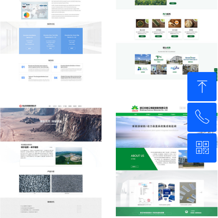
ꁸ
ꂅ
回到顶部
ꀥ
05806879190
微信二维码